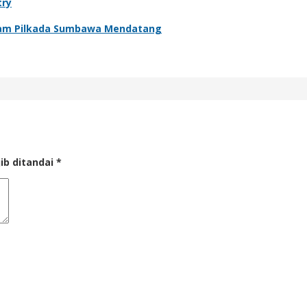
try
lam Pilkada Sumbawa Mendatang
ib ditandai
*