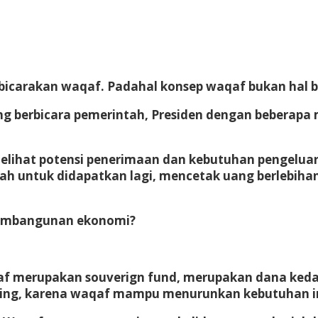
mbicarakan waqaf. Padahal konsep waqaf bukan hal 
ng berbicara pemerintah, Presiden dengan beberapa
ika melihat potensi penerimaan dan kebutuhan penge
h untuk didapatkan lagi, mencetak uang berlebihan 
 pembangunan ekonomi?
waqaf merupakan souverign fund, merupakan dana k
ng, karena waqaf mampu menurunkan kebutuhan inve