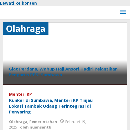
Lewati ke konten
Olahraga
Giat Perdana, Wabup Haji Ansori Hadiri Pelantikan
Pengurus PBSI Sumbawa
Olahraga
,
Pemerintahan
Menteri KP
Kunker di Sumbawa, Menteri KP Tinjau
Februari
Lokasi Tambak Udang Terintegrasi di
23,
Penyaring
2025
oleh
nuansantb
Olahraga
,
Pemerintahan
Februari 19,
2025
oleh
nuansantb