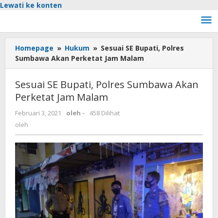
Lewati ke konten
Homepage
»
Hukum
»
Sesuai SE Bupati, Polres
Sumbawa Akan Perketat Jam Malam
Sesuai SE Bupati, Polres Sumbawa Akan
Perketat Jam Malam
Februari 3, 2021
oleh
-
458 Dilihat
oleh