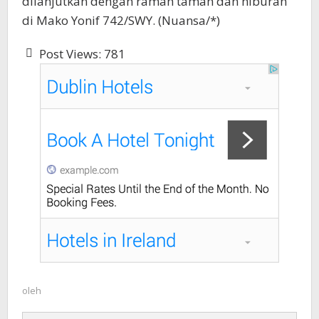
dilanjutkan dengan ramah tamah dan hiburan
di Mako Yonif 742/SWY. (Nuansa/*)
Post Views:
781
oleh