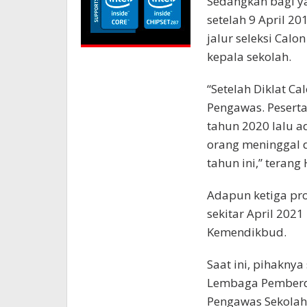
Sedangkan bagi y
setelah 9 April 20
jalur seleksi Calo
kepala sekolah.
“Setelah Diklat Ca
Pengawas. Peserta
tahun 2020 lalu a
orang meninggal 
tahun ini,” terang 
Adapun ketiga pr
sekitar April 202
Kemendikbud.
Saat ini, pihakn
Lembaga Pemberd
Pengawas Sekolah