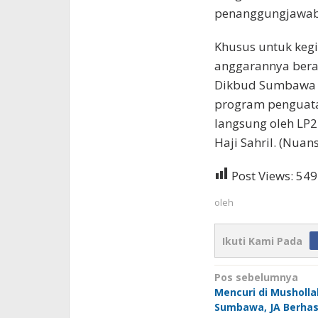
penanggungjawab 
Khusus untuk kegi
anggarannya beras
Dikbud Sumbawa 
program penguata
langsung oleh LP2
Haji Sahril. (Nuan
Post Views:
549
oleh
Ikuti Kami Pada
Navigasi
Pos sebelumnya
Mencuri di Musholl
pos
Sumbawa, JA Berhas