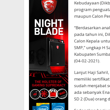
Kebudayaan (Dik
program penguatan
maupun Calon Pen
“Berdasarkan anal
pada tahun ini, D
Calon Kepala untu
SMP,” ungkap H Sah
Kabupaten Sumbaw
(04-02-2021).
Lanjut Haji Sahri
memiliki sertifika
sudah menjabat se
ada sebanyak Enam
SD 2 (Dua) orang d