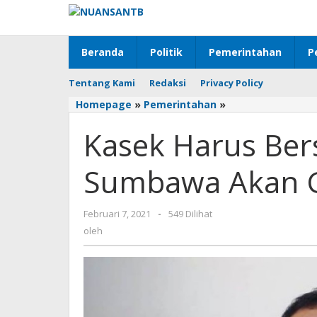
Lewati
ke
konten
Beranda
Politik
Pemerintahan
P
Tentang Kami
Redaksi
Privacy Policy
Homepage
»
Pemerintahan
»
Kasek
Harus
Kasek Harus Bers
Bersertifikat,
Dikbud
Sumbawa
Sumbawa Akan Ge
Akan
Gelar
Seleksi
Februari 7, 2021
oleh
-
549 Dilihat
dan
oleh
Diklat