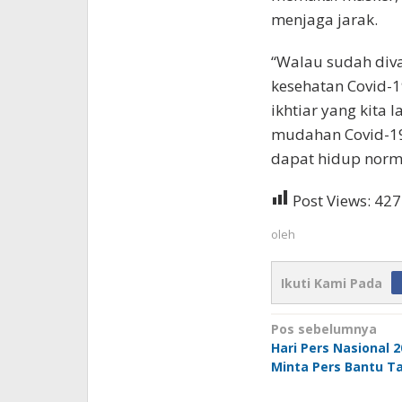
menjaga jarak.
“Walau sudah diva
kesehatan Covid-
ikhtiar yang kita
mudahan Covid-19
dapat hidup norma
Post Views:
427
oleh
Ikuti Kami Pada
Navigasi
Pos sebelumnya
Hari Pers Nasional 2
pos
Minta Pers Bantu T