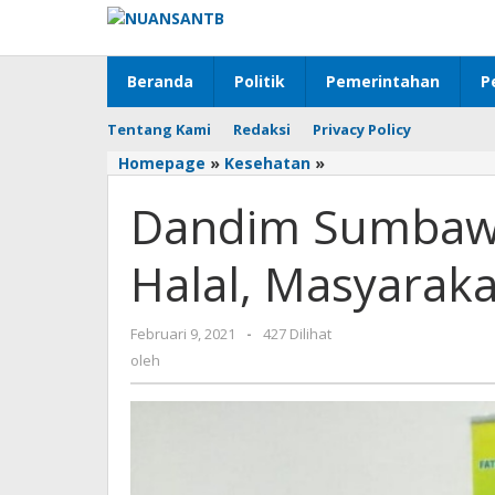
Lewati
ke
konten
Beranda
Politik
Pemerintahan
P
Tentang Kami
Redaksi
Privacy Policy
Homepage
»
Kesehatan
»
Dandim
Sumbawa
Dandim Sumbawa
:
Vaksin
Aman
Halal, Masyaraka
dan
Halal,
Masyarakat
Februari 9, 2021
oleh
-
427 Dilihat
Jangan
oleh
Takut