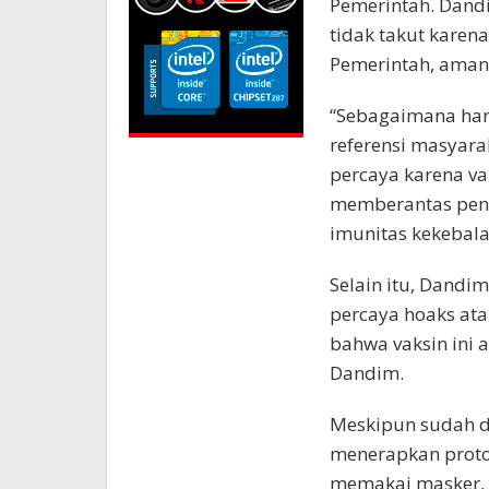
Pemerintah. Dand
tidak takut karen
Pemerintah, aman 
“Sebagaimana hari 
referensi masyarak
percaya karena vak
memberantas peny
imunitas kekebala
Selain itu, Dandi
percaya hoaks ata
bahwa vaksin ini 
Dandim.
Meskipun sudah di
menerapkan proto
memakai masker, 