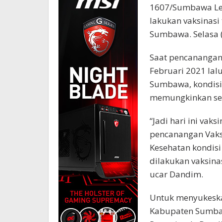
1607/Sumbawa Letk
lakukan vaksinas
Sumbawa. Selasa (
Saat pencanangan
Februari 2021 lal
Sumbawa, kondisi
memungkinkan sehi
“Jadi hari ini vak
pencanangan Vaks
Kesehatan kondis
dilakukan vaksinas
ucar Dandim.
Untuk menyukeskan
Kabupaten Sumba