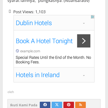
syarat lainnya,” pungkasnya. (Nuansa/adv)
Post Views:
1,103
oleh
Ikuti Kami Pada