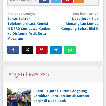
Ikuti Kami Pada
Navigasi
Pos sebelumnya
Pos berikutnya
pos
Bahas Sektor
Desa Jorok Siap
Telekomunikasi, Komisi
Menangkan Lomba
III DPRD Sumbawa Kunker
Kampung Sehat Jilid II
ke Diskominfotik Kota
Mataram
Jangan Lewatkan
Bupati H. Jarot Turun Langsung
Serahkan Bantuan untuk Korban
Banjir di Desa Boak