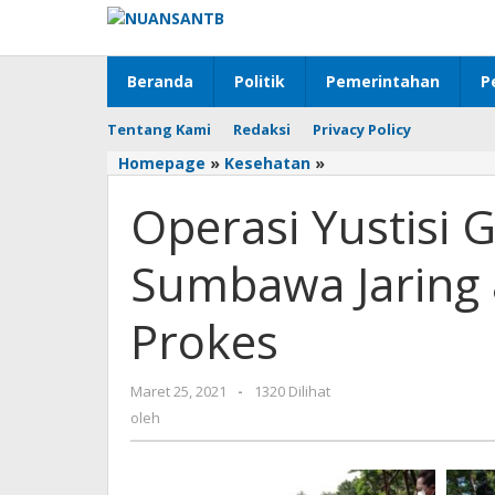
Lewati
ke
konten
Beranda
Politik
Pemerintahan
P
Tentang Kami
Redaksi
Privacy Policy
Homepage
»
Kesehatan
»
Operasi
Yustisi
Operasi Yustisi 
Gabungan
Satpol
PP
Sumbawa Jaring 
Sumbawa
Jaring
Prokes
88
Orang
Pelanggar
Maret 25, 2021
oleh
-
1320 Dilihat
Prokes
oleh