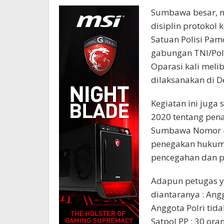
Sumbawa besar, n
disiplin protokol 
Satuan Polisi Pam
gabungan TNI/Pol
Oparasi kali meli
dilaksanakan di 
Kegiatan ini juga
2020 tentang pen
Sumbawa Nomor 43
penegakan hukum 
pencegahan dan p
Adapun petugas ya
diantaranya : Angg
Anggota Polri tid
Satpol PP : 30 ora