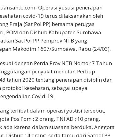
uansantb.com- Operasi yustisi penerapan
kesehatan covid-19 terus dilaksanakan oleh
ong Praja (Sat Pol PP) bersama petugas
ri, POM dan Dishub Kabupaten Sumbawa.
batkan Sat Pol PP Pemprov NTB yang
Depan Makodim 1607/Sumbawa, Rabu (24/03).
 sesuai dengan Perda Prov NTB Nomor 7 Tahun
anggulangan penyakit menular. Perbup
 tahun 2020 tentang penerapan disiplin dan
protokol kesehatan, sebagai upaya
engendalian Covid-19.
ng terlibat dalam operasi yustisi tersebut,
ota Pos Pom : 2 orang, TNI AD : 10 orang,
ak ada karena dalam suasana berduka, Anggota
ng, Dishub : 4 orang, serta tamu dari Satpol PP