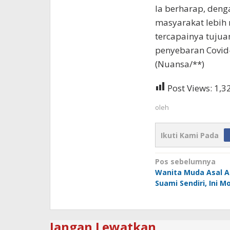
Ia berharap, deng
masyarakat lebih
tercapainya tuju
penyebaran Covid
(Nuansa/**)
Post Views:
1,3
oleh
Ikuti Kami Pada
Navigasi
Pos sebelumnya
Wanita Muda Asal A
pos
Suami Sendiri, Ini M
Jangan Lewatkan