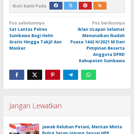
Ikuti Kami Pada
Navigasi
Pos sebelumnya
Pos berikutnya
pos
Sat Lantas Polres
Iklan Ucapan Selamat
Sumbawa Bagi Helm
Menunaikan Ibadah
Gratis Hingga Takjil dan
Puasa 1442 H/2021 M Dari
Masker
Pimpinan Beserta
Anggota DPRD
Kabupaten Sumbawa
Jangan Lewatkan
Jawab Keluhan Petani, Mentan Minta
Bulog Serap Jagung Sesuai HPP