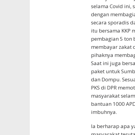
selama Covid ini,
dengan membagian
secara sporadis d
itu bersama KKP 
pembagian 5 ton 
membayar zakat d
pihaknya membagi
Saat ini juga be
paket untuk Sumb
dan Dompu. Sesuai
PKS di DPR memot
masyarakat selam
bantuan 1000 APD
imbuhnya.
Ia berharap apa y
masyarakat teru