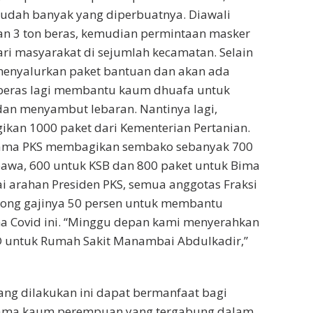
 sudah banyak yang diperbuatnya. Diawali
 3 ton beras, kemudian permintaan masker
ari masyarakat di sejumlah kecamatan. Selain
menyalurkan paket bantuan dan akan ada
beras lagi membantu kaum dhuafa untuk
an menyambut lebaran. Nantinya lagi,
kan 1000 paket dari Kementerian Pertanian.
rsama PKS membagikan sembako sebanyak 700
awa, 600 untuk KSB dan 800 paket untuk Bima
 arahan Presiden PKS, semua anggotas Fraksi
ong gajinya 50 persen untuk membantu
a Covid ini. “Minggu depan kami menyerahkan
 untuk Rumah Sakit Manambai Abdulkadir,”
ang dilakukan ini dapat bermanfaat bagi
tama kaum perempuan yang tergabung dalam