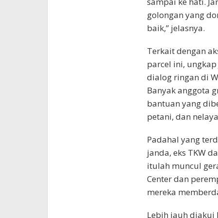
sampai ke hati. J
golongan yang do
baik,” jelasnya.
Terkait dengan a
parcel ini, ungkap
dialog ringan di 
Banyak anggota g
bantuan yang dibe
petani, dan nelay
Padahal yang ter
janda, eks TKW da
itulah muncul gera
Center dan peremp
mereka memberda
Lebih jauh diakui 