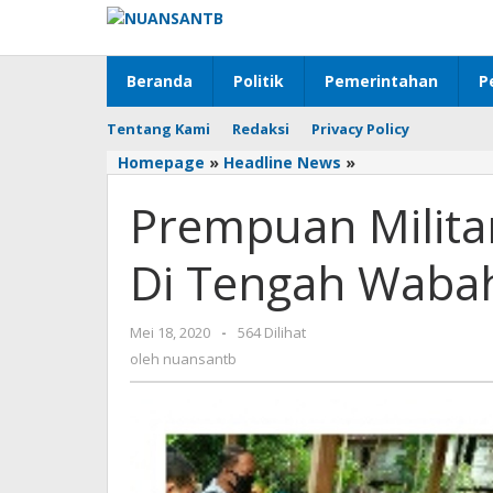
Lewati
ke
konten
Beranda
Politik
Pemerintahan
P
Tentang Kami
Redaksi
Privacy Policy
Homepage
»
Headline News
»
Prempuan
Militan
Prempuan Militan
JR
Berbagi
500
Di Tengah Wabah
Parcel
Di
Tengah
Mei 18, 2020
oleh
-
564 Dilihat
Wabah
nuansantb
oleh
nuansantb
Covid-
19