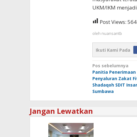
UKM/IKM menjadi 
Post Views:
564
oleh
nuansantb
Ikuti Kami Pada
Navigasi
Pos sebelumnya
Panitia Penerimaan
pos
Penyaluran Zakat Fi
Shadaqoh SDIT Insan
Sumbawa
Jangan Lewatkan