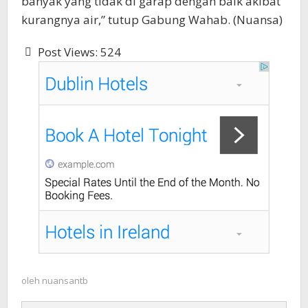
banyak yang tidak di garap dengan baik akibat
kurangnya air,” tutup Gabung Wahab. (Nuansa)
Post Views:
524
oleh
nuansantb