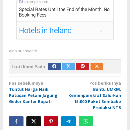
oleh
nuansantb
Ikuti Kami Pada
Navigasi
Pos sebelumnya
Pos berikutnya
pos
Tuntut Harga Naik,
Bantu UMKM,
Ratusan Petani Jagung
Kemenparekraf Salurkan
Gedor Kantor Bupati
15.000 Paket Sembako
Produksi NTB