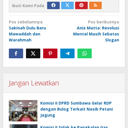
Ikuti Kami Pada
Navigasi
Pos sebelumnya
Pos berikutnya
pos
Sakinah Dulu Baru
Anis Matta: Revolusi
Mawaddah dan
Mental Masih Sebatas
Warahmah
Slogan
Jangan Lewatkan
Komisi II DPRD Sumbawa Gelar RDP
dengan Bulog Terkait Nasib Petani
Jagung
Komisi II Sidak ke Pangkalan Gas