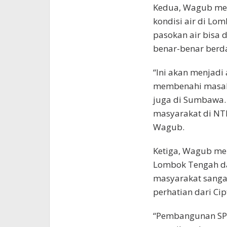
Kedua, Wagub mem
kondisi air di L
pasokan air bisa 
benar-benar berda
“Ini akan menjadi 
membenahi masalah
juga di Sumbawa. 
masyarakat di NTB 
Wagub.
Ketiga, Wagub mem
Lombok Tengah d
masyarakat sangat
perhatian dari C
“Pembangunan SPA