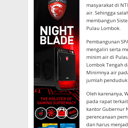
masyarakat di NT
air. Sehingga sal
membangun Sistem
Pulau Lombok.
Pembangunan SPAM
mengaliri serta m
minim air di Pula
Lombok Tengah da
Minimnya air pada 
jumlah penduduk 
Oleh karenanya, Wa
pada rapat terkai
kantor Gubernur N
perencanaan pemb
dan harus menjadi