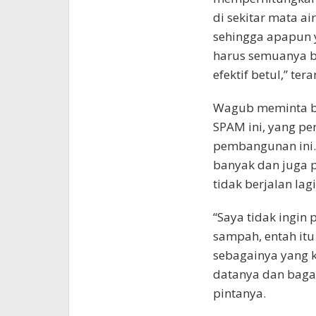
di sekitar mata ai
sehingga apapun y
harus semuanya be
efektif betul,” te
Wagub meminta b
SPAM ini, yang p
pembangunan ini.
banyak dan juga p
tidak berjalan lag
“Saya tidak ingin
sampah, entah it
sebagainya yang ki
datanya dan bagai
pintanya.