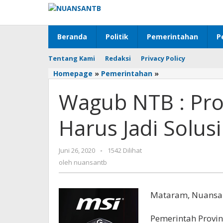
Lewati
ke
konten
Beranda
Politik
Pemerintahan
P
Tentang Kami
Redaksi
Privacy Policy
Homepage
»
Pemerintahan
»
Wagub
NTB
Wagub NTB : Pro
:
Proyek
SPAM
Harus Jadi Solusi 
Regional
Harus
Jadi
Juni 26, 2020
oleh
-
1542 Dilihat
Solusi
nuansantb
oleh
nuansantb
Krisis
Air
Mataram, Nuansan
Pemerintah Provin