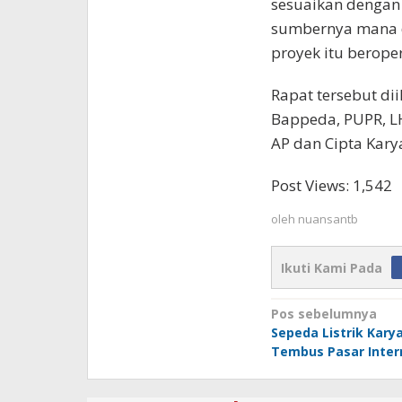
sesuaikan dengan 
sumbernya mana da
proyek itu berope
Rapat tersebut dii
Bappeda, PUPR, LH
AP dan Cipta Kary
Post Views:
1,542
oleh
nuansantb
Ikuti Kami Pada
Navigasi
Pos sebelumnya
Sepeda Listrik Kary
pos
Tembus Pasar Inter