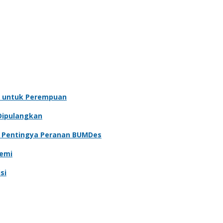
 untuk Perempuan
Dipulangkan
n Pentingya Peranan BUMDes
demi
si