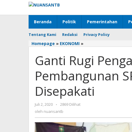
Lewati
ke
konten
Beranda
Politik
Pemerintahan
P
Tentang Kami
Redaksi
Privacy Policy
Homepage
»
EKONOMI
»
Ganti
Rugi
Ganti Rugi Peng
Pengadaan
Tanah
Pembangunan
Pembangunan SP
SPAM
Ai
Disepakati
Ngelar
Telah
Disepakati
Juli 2, 2020
oleh
-
2869 Dilihat
nuansantb
oleh
nuansantb