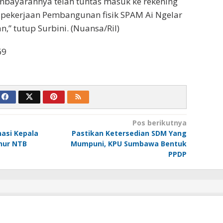
embayarannya telah tuntas masuk ke rekening
 pekerjaan Pembangunan fisik SPAM Ai Ngelar
,” tutup Surbini. (Nuansa/Ril)
69
Pos berikutnya
asi Kepala
Pastikan Ketersedian SDM Yang
nur NTB
Mumpuni, KPU Sumbawa Bentuk
PPDP