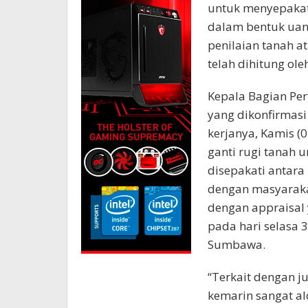
untuk menyepakati
dalam bentuk uan
penilaian tanah a
telah dihitung ole
Kepala Bagian Pe
yang dikonfirmasi
kerjanya, Kamis 
ganti rugi tanah 
disepakati antar
dengan masyaraka
dengan appraisal
pada hari selasa 30
Sumbawa.
“Terkait dengan j
kemarin sangat al