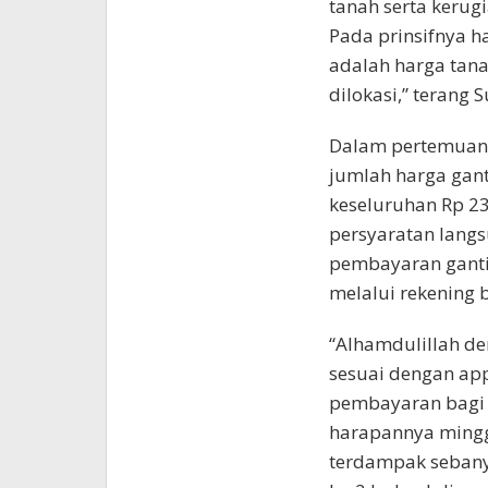
tanah serta kerugi
Pada prinsifnya h
adalah harga tana
dilokasi,” terang S
Dalam pertemuan k
jumlah harga gant
keseluruhan Rp 23
persyaratan lan
pembayaran ganti
melalui rekening 
“Alhamdulillah de
sesuai dengan ap
pembayaran bagi 
harapannya ming
terdampak sebany