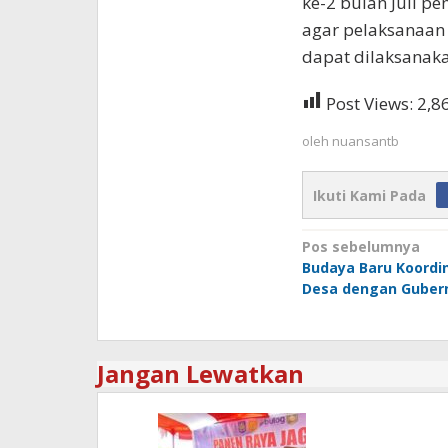
ke-2 bulan Juli p
agar pelaksanaan
dapat dilaksanakan
Post Views:
2,8
oleh
nuansantb
Ikuti Kami Pada
Navigasi
Pos sebelumnya
Budaya Baru Koordin
pos
Desa dengan Guber
Jangan Lewatkan