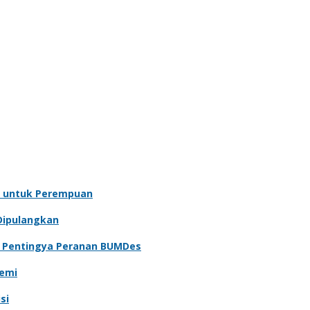
 untuk Perempuan
Dipulangkan
n Pentingya Peranan BUMDes
demi
si