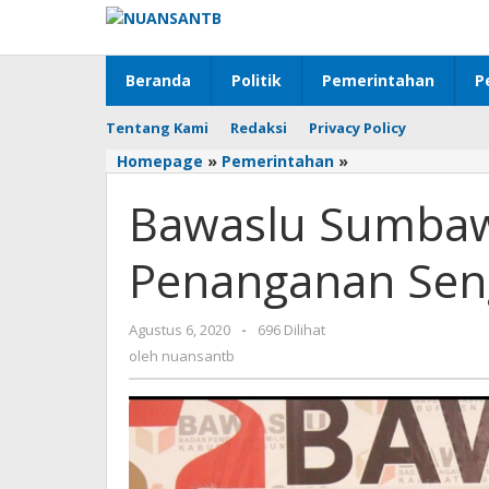
Lewati
ke
konten
Beranda
Politik
Pemerintahan
P
Tentang Kami
Redaksi
Privacy Policy
Homepage
»
Pemerintahan
»
Bawaslu
Sumbawa
Bawaslu Sumbaw
Adakan
Rakor
Cara
Penanganan Seng
Penanganan
Sengketa
Pilkada
Agustus 6, 2020
oleh
-
696 Dilihat
nuansantb
oleh
nuansantb