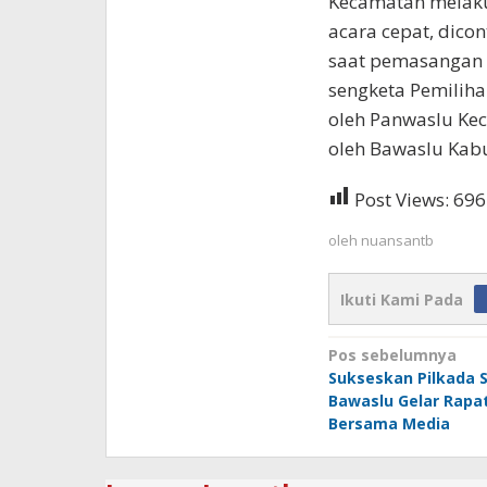
Kecamatan melakuk
acara cepat, dico
saat pemasangan 
sengketa Pemiliha
oleh Panwaslu Ke
oleh Bawaslu Kabu
Post Views:
696
oleh
nuansantb
Ikuti Kami Pada
Navigasi
Pos sebelumnya
Sukseskan Pilkada
pos
Bawaslu Gelar Rapat
Bersama Media