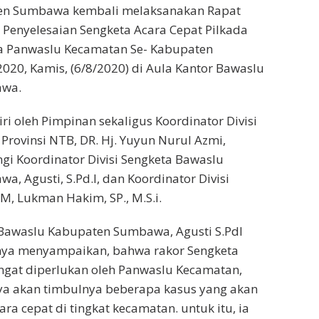
en Sumbawa kembali melaksanakan Rapat
) Penyelesaian Sengketa Acara Cepat Pilkada
a Panwaslu Kecamatan Se- Kabupaten
20, Kamis, (6/8/2020) di Aula Kantor Bawaslu
awa.
iri oleh Pimpinan sekaligus Koordinator Divisi
Provinsi NTB, DR. Hj. Yuyun Nurul Azmi,
ngi Koordinator Divisi Sengketa Bawaslu
, Agusti, S.Pd.I, dan Koordinator Divisi
M, Lukman Hakim, SP., M.S.i.
 Bawaslu Kabupaten Sumbawa, Agusti S.PdI
ya menyampaikan, bahwa rakor Sengketa
angat diperlukan oleh Panwaslu Kecamatan,
ya akan timbulnya beberapa kasus yang akan
ra cepat di tingkat kecamatan. untuk itu, ia