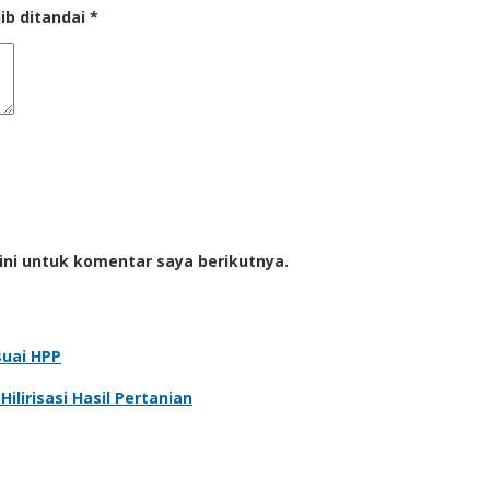
ib ditandai
*
ini untuk komentar saya berikutnya.
suai HPP
lirisasi Hasil Pertanian