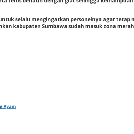
a terus berlatih dengan giat sehingga kemampuan 
untuk selalu mengingatkan personelnya agar tetap 
 bahkan kabupaten Sumbawa sudah masuk zona merah
ng Ayam