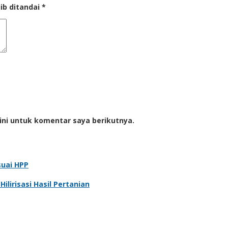
ib ditandai
*
ini untuk komentar saya berikutnya.
suai HPP
lirisasi Hasil Pertanian