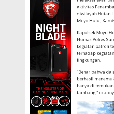
aktivitas Penamba
diwilayah Hutan L
Moyo Hulu., Kamis
Kapolsek Moyo Hu
Humas Polres Sum
kegiatan patroli 
terhadap kegiata
lingkungan.
“Benar bahwa dala
berhasil menemuka
hanya di temukan
tambang,” ucapny