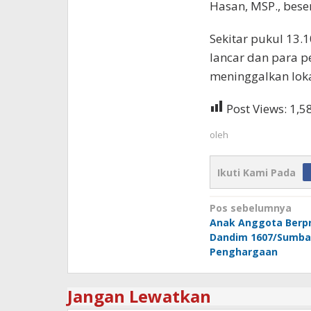
Hasan, MSP., bese
Sekitar pukul 13.1
lancar dan para 
meninggalkan lok
Post Views:
1,5
oleh
Ikuti Kami Pada
Navigasi
Pos sebelumnya
Anak Anggota Berpr
pos
Dandim 1607/Sumba
Penghargaan
Jangan Lewatkan