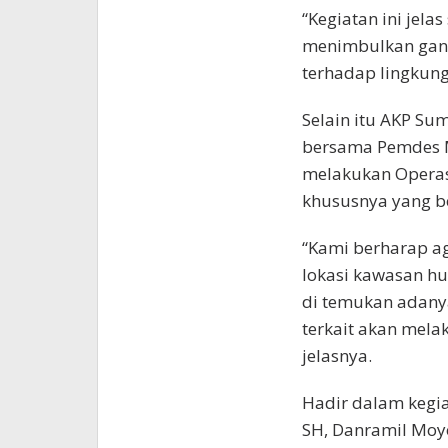
“Kegiatan ini jel
menimbulkan gan
terhadap lingkung
Selain itu AKP Su
bersama Pemdes Mo
melakukan Operas
khususnya yang b
“Kami berharap 
lokasi kawasan hu
di temukan adanya
terkait akan mela
jelasnya.
Hadir dalam kegia
SH, Danramil Moyo