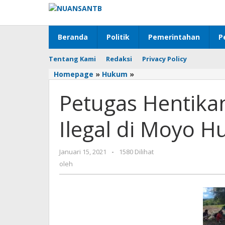
Lewati
ke
konten
Beranda
Politik
Pemerintahan
P
Tentang Kami
Redaksi
Privacy Policy
Homepage
»
Hukum
»
Petugas
Hentikan
Petugas Hentik
Penambang
Emas
Ilegal
Ilegal di Moyo H
di
Moyo
Hulu
Januari 15, 2021
oleh
-
1580 Dilihat
oleh