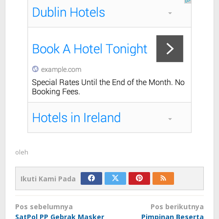
oleh
Ikuti Kami Pada
Navigasi
Pos sebelumnya
Pos berikutnya
pos
SatPol PP Gebrak Masker
Pimpinan Beserta