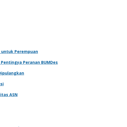
 untuk Perempuan
n Pentingya Peranan BUMDes
Dipulangkan
si
itas ASN