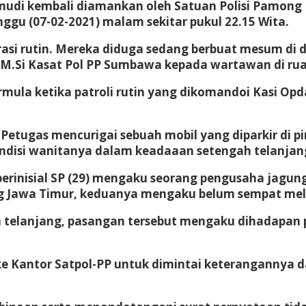
di kembali diamankan oleh Satuan Polisi Pamong 
nggu (07-02-2021) malam sekitar pukul 22.15 Wita.
i rutin. Mereka diduga sedang berbuat mesum di d
. M.Si Kasat Pol PP Sumbawa kepada wartawan di ru
rmula ketika patroli rutin yang dikomandoi Kasi Opd
etugas mencurigai sebuah mobil yang diparkir di pin
ndisi wanitanya dalam keadaaan setengah telanjan
 berinisial SP (29) mengaku seorang pengusaha jagu
g Jawa Timur, keduanya mengaku belum sempat mel
h telanjang, pasangan tersebut mengaku dihadapa
 Kantor Satpol-PP untuk dimintai keterangannya 