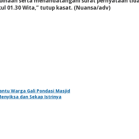
mbinaan serta menandatangani surat pernyataan tid
kul 01.30 Wita,” tutup kasat. (Nuansa/adv)
ntu Warga Gali Pondasi Masjid
nyiksa dan Sekap Istrinya