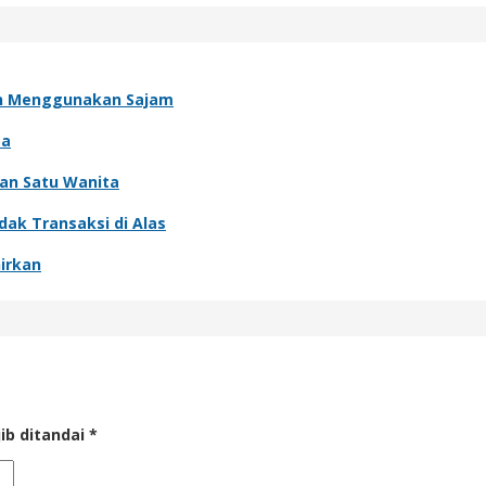
an Menggunakan Sajam
ta
dan Satu Wanita
dak Transaksi di Alas
irkan
ib ditandai
*