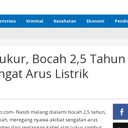
eristiwa
Kriminal
Kesehatan
Ekonomi
Pendi
ukur, Bocah 2,5 Tahun
gat Arus Listrik
.com- Nasib malang dialami bocah 2,5 tahun,
syah, meregang nyawa akibat sengatan arus
umber dari rentangan kabel alat cukur rambut