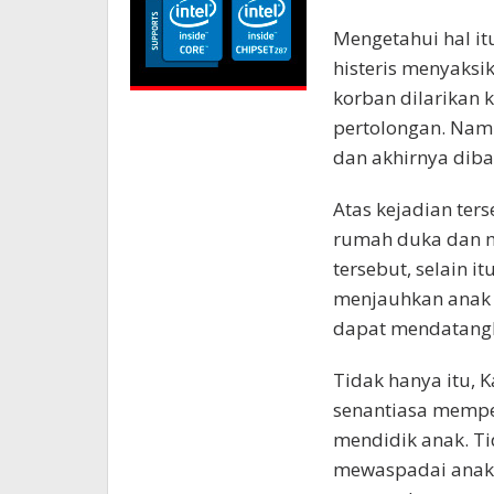
Mengetahui hal it
histeris menyaksi
korban dilarikan
pertolongan. Namu
dan akhirnya dib
Atas kejadian ter
rumah duka dan 
tersebut, selain 
menjauhkan anak p
dapat mendatang
Tidak hanya itu, 
senantiasa mempe
mendidik anak. Tid
mewaspadai anak-