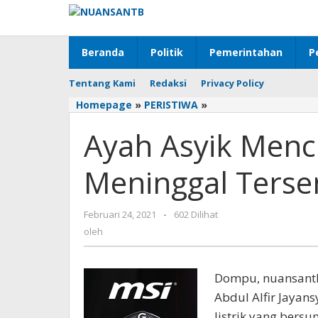
Lewati
ke
konten
Beranda
Politik
Pemerintahan
P
Tentang Kami
Redaksi
Privacy Policy
Homepage
»
PERISTIWA
»
Ayah
Asyik
Ayah Asyik Menc
Mencukur,
Bocah
2,5
Meninggal Tersen
Tahun
Meninggal
Tersengat
Februari 24, 2021
oleh
-
602 Dilihat
Arus
oleh
Listrik
Dompu, nuansantb
Abdul Alfir Jayan
listrik yang bers