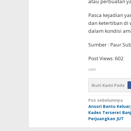
atau perbuatan y
Pasca kejadian ya
dan ketertiban d
dalam kondisi am
Sumber : Paur Su
Post Views:
602
oleh
Ikuti Kami Pada
Navigasi
Pos sebelumnya
Ansori Bantu Kelua
pos
Kades Terseret Banji
Perjuangkan JUT