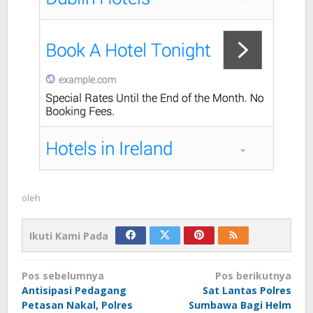
oleh
Ikuti Kami Pada
Navigasi
Pos sebelumnya
Pos berikutnya
pos
Antisipasi Pedagang
Sat Lantas Polres
Petasan Nakal, Polres
Sumbawa Bagi Helm