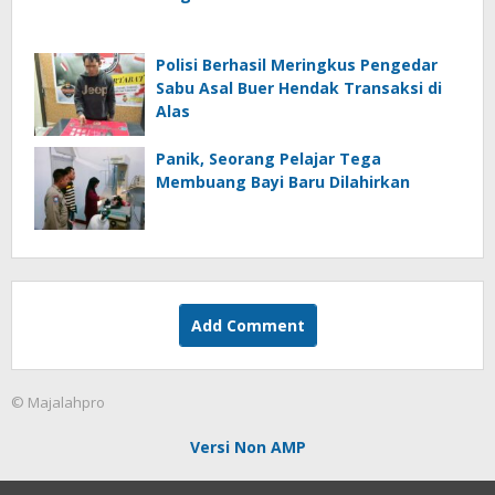
Polisi Berhasil Meringkus Pengedar
Sabu Asal Buer Hendak Transaksi di
Alas
Panik, Seorang Pelajar Tega
Membuang Bayi Baru Dilahirkan
Add Comment
© Majalahpro
Versi Non AMP