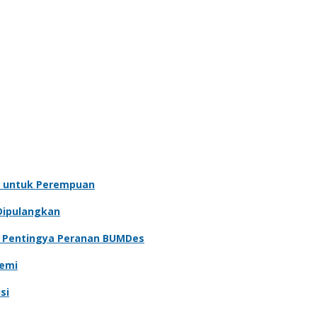
 untuk Perempuan
Dipulangkan
n Pentingya Peranan BUMDes
demi
si