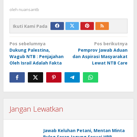
oleh
nuansantb
Ikuti Kami Pada
Navigasi
Pos sebelumnya
Pos berikutnya
pos
Dukung Palestina,
Pemprov Jawab Aduan
Wagub NTB : Penjajahan
dan Aspirasi Masyarakat
Oleh Israil Adalah Fakta
Lewat NTB Care
Jangan Lewatkan
Jawab Keluhan Petani, Mentan Minta
Bulog Serap Jagung Sesuai HPP