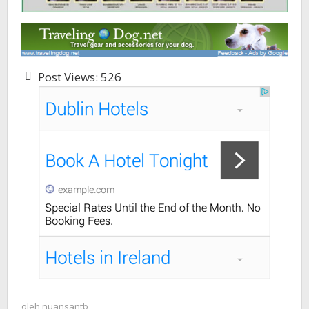
Post Views:
526
oleh
nuansantb