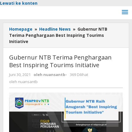
Lewati ke konten
Homepage
»
Headline News
»
Gubernur NTB
Terima Penghargaan Best Inspiring Tourims
Initiative
Gubernur NTB Terima Penghargaan
Best Inspiring Tourims Initiative
Juni 30, 2021
oleh
nuansantb
-
369 Dilihat
oleh
nuansantb