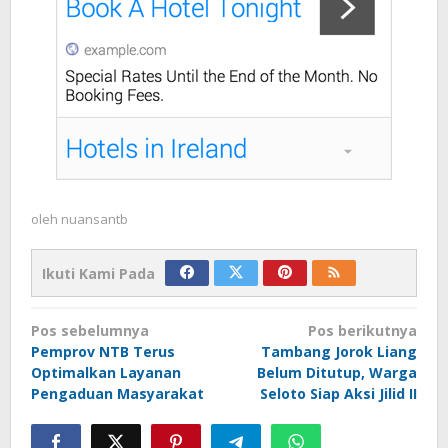
oleh
nuansantb
Ikuti Kami Pada
Navigasi
Pos sebelumnya
Pos berikutnya
pos
Pemprov NTB Terus
Tambang Jorok Liang
Optimalkan Layanan
Belum Ditutup, Warga
Pengaduan Masyarakat
Seloto Siap Aksi Jilid II