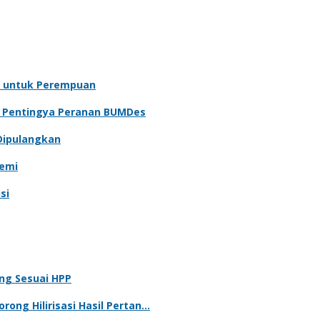
 untuk Perempuan
n Pentingya Peranan BUMDes
Dipulangkan
demi
si
ng Sesuai HPP
rong Hilirisasi Hasil Pertan…