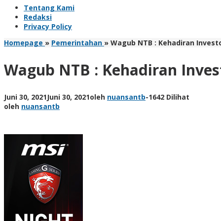
Tentang Kami
Redaksi
Privacy Policy
Homepage
»
Pemerintahan
»
Wagub NTB : Kehadiran Invest
Wagub NTB : Kehadiran Inves
Juni 30, 2021
Juni 30, 2021
oleh
nuansantb
-
1642 Dilihat
oleh
nuansantb