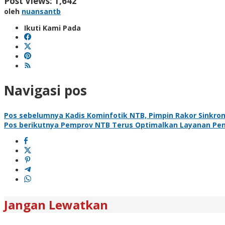
Post Views:
1,642
oleh
nuansantb
Ikuti Kami Pada
Navigasi pos
Pos sebelumnya
Kadis Kominfotik NTB, Pimpin Rakor Sinkron
Pos berikutnya
Pemprov NTB Terus Optimalkan Layanan Pe
Jangan Lewatkan