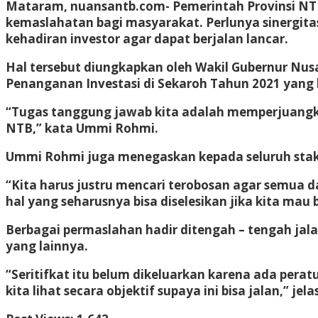
Mataram, nuansantb.com- Pemerintah Provinsi N
kemaslahatan bagi masyarakat. Perlunya sinergita
kehadiran investor agar dapat berjalan lancar.
Hal tersebut diungkapkan oleh Wakil Gubernur Nusa
Penanganan Investasi di Sekaroh Tahun 2021 yang b
“Tugas tanggung jawab kita adalah memperjuangka
NTB,” kata Ummi Rohmi.
Ummi Rohmi juga menegaskan kepada seluruh stake
“Kita harus justru mencari terobosan agar semua dap
hal yang seharusnya bisa diselesikan jika kita mau
Berbagai permaslahan hadir ditengah – tengah jala
yang lainnya.
“Seritifkat itu belum dikeluarkan karena ada per
kita lihat secara objektif supaya ini bisa jalan,” j