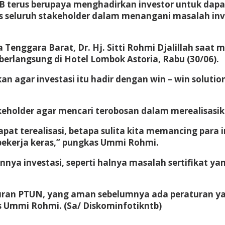
TB terus berupaya menghadirkan investor untuk d
s seluruh stakeholder dalam menangani masalah inv
 Tenggara Barat, Dr. Hj. Sitti Rohmi Djalillah saa
erlangsung di Hotel Lombok Astoria, Rabu (30/06).
n agar investasi itu hadir dengan win – win solut
holder agar mencari terobosan dalam merealisasika
at terealisasi, betapa sulita kita memancing para in
 bekerja keras,” pungkas Ummi Rohmi.
nnya investasi, seperti halnya masalah sertifikat y
aturan PTUN, yang aman sebelumnya ada peraturan ya
elas Ummi Rohmi. (Sa/ Diskominfotikntb)