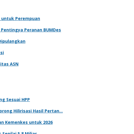
 untuk Perempuan
n Pentingya Peranan BUMDes
Dipulangkan
si
itas ASN
ng Sesuai HPP
rong Hilirisasi Hasil Pertan…
n Kemenkes untuk 2026
nilai 5,8 Miliar