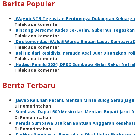
Berita Populer
Wagub NTB Tegaskan Pentingnya Dukungan Keluarga
Tidak ada komentar
Bincang Bersama Kades Se-Lotim, Gubernur Tegaska
Tidak ada komentar
Direkomendasi Wali, 5 Warga Binaan Lapas Sumbawa 
Tidak ada komentar
Beli Hp dari Residivis, Pemuda Asal Buer Ditangkap Poli
Tidak ada komentar
Hadapi Pemilu 2024, DPRD Sumbawa Gelar Rakor Netral
Tidak ada komentar
Berita Terbaru
Jawab Keluhan Petani, Mentan Minta Bulog Serap Jagu
Di Pemerintahan
Sumbawa Dapat 500 Mesin dari Mentan, Bupati Jarot Do
Di Pemerintahan
Pemda Sumbawa Usulkan Bantuan Anggaran Kesehata
Di Pemerintahan
Kadikes Sumbawa : Pengadaan Obat Untuk Puskesmas Se