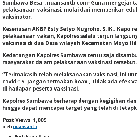
Sumbawa Besar, nuansantb.com- Guna mengejar tar
pelaksanaan vaksinasi, mulai dari memberikan ed
vaksinator.
Keseriusan AKBP Esty Setyo Nugroho, S.IK., Kapol
pelaksanaan vaksin, Kapolres selalu terjun lang
vaksinasi di dua Desa wilayah Kecamatan Moyo Hili
Kedatangan Kapolres Sumbawa tentu saja disambut
masyarakat dalam pelaksanaan vaksinasi tersebut.
“Terimakasih telah melaksanakan vaksinasi, ini untu
covid-19. Jangan termakan hoax , Tidak ada efek v
di hadapan peserta vaksinasi.
Kapolres Sumbawa berharap dengan kegigihan dan k
hingga dapat mencapai target yang telah di tetapka
Post Views:
1,005
oleh
nuansantb
Ikuti Kami Pada