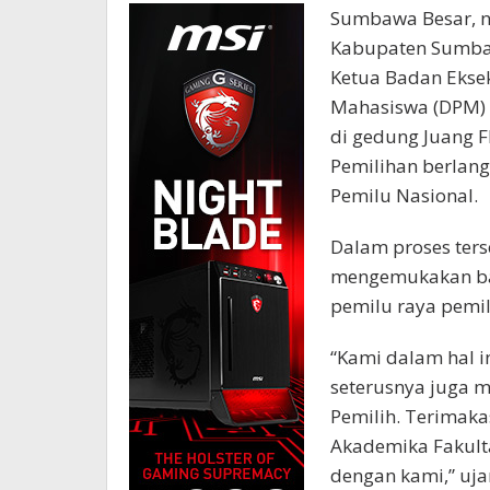
Sumbawa Besar, n
Kabupaten Sumba
Ketua Badan Ekse
Mahasiswa (DPM) 
di gedung Juang 
Pemilihan berlan
Pemilu Nasional.
Dalam proses ter
mengemukakan ba
pemilu raya pemi
“Kami dalam hal i
seterusnya juga m
Pemilih. Terimaka
Akademika Fakul
dengan kami,” uja