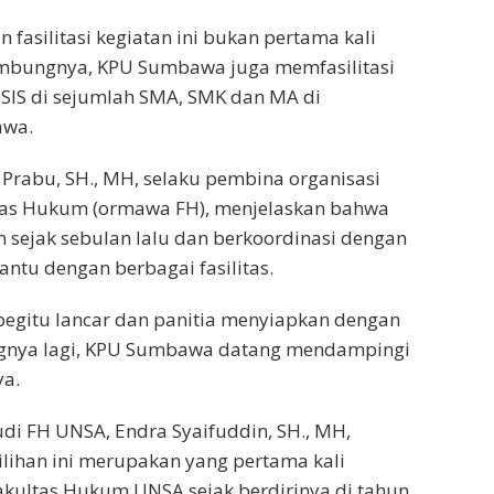
fasilitasi kegiatan ini bukan pertama kali
mbungnya, KPU Sumbawa juga memfasilitasi
SIS di sejumlah SMA, SMK dan MA di
awa.
rabu, SH., MH, selaku pembina organisasi
as Hukum (ormawa FH), menjelaskan bahwa
n sejak sebulan lalu dan berkoordinasi dengan
antu dengan berbagai fasilitas.
i begitu lancar dan panitia menyiapkan dengan
ingnya lagi, KPU Sumbawa datang mendampingi
ya.
di FH UNSA, Endra Syaifuddin, SH., MH,
lihan ini merupakan yang pertama kali
akultas Hukum UNSA sejak berdirinya di tahun