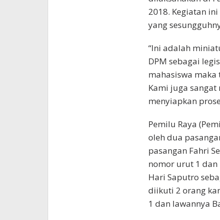
2018. Kegiatan ini
yang sesungguhny
“Ini adalah minia
DPM sebagai legisl
mahasiswa maka t
Kami juga sangat 
menyiapkan proses
Pemilu Raya (Pem
oleh dua pasangan
pasangan Fahri S
nomor urut 1 da
Hari Saputro seb
diikuti 2 orang ka
1 dan lawannya Ba