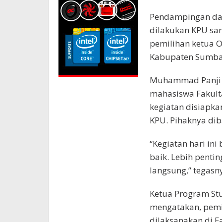
Pendampingan dan 
dilakukan KPU sa
pemilihan ketua O
Kabupaten Sumb
Muhammad Panji P
mahasiswa Fakult
kegiatan disiapka
KPU. Pihaknya dib
“Kegiatan hari in
baik. Lebih pent
langsung,” tegasn
Ketua Program Stu
mengatakan, pemi
dilaksanakan di F