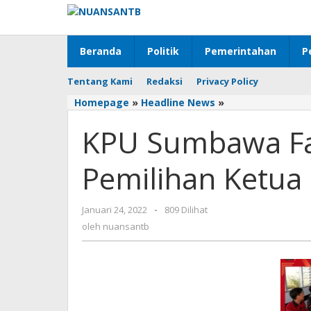
Lewati
ke
konten
Beranda
Politik
Pemerintahan
P
Tentang Kami
Redaksi
Privacy Policy
Homepage
»
Headline News
»
KPU
Sumbawa
KPU Sumbawa Fas
Fasilitasi
FH
UNSA
Pemilihan Ketu
Gelar
Pemilihan
Ketua
Januari 24, 2022
oleh
-
809 Dilihat
BEM
nuansantb
oleh
nuansantb
dan
DPM