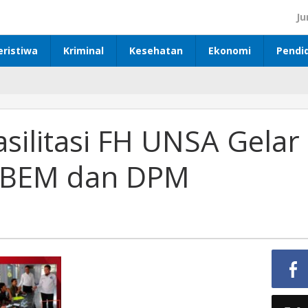
Ju
eristiwa
Kriminal
Kesehatan
Ekonomi
Pendi
ilitasi FH UNSA Gelar
a BEM dan DPM