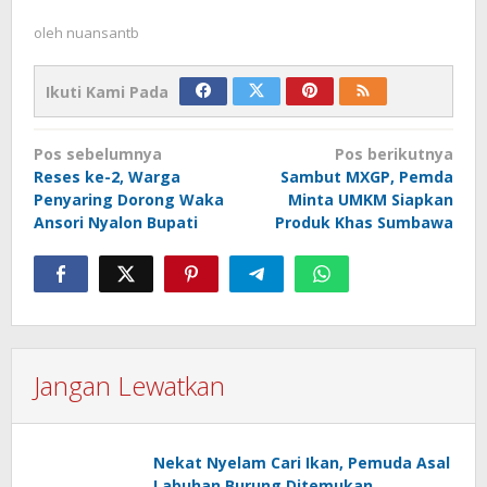
oleh
nuansantb
Ikuti Kami Pada
Navigasi
Pos sebelumnya
Pos berikutnya
pos
Reses ke-2, Warga
Sambut MXGP, Pemda
Penyaring Dorong Waka
Minta UMKM Siapkan
Ansori Nyalon Bupati
Produk Khas Sumbawa
Jangan Lewatkan
Nekat Nyelam Cari Ikan, Pemuda Asal
Labuhan Burung Ditemukan