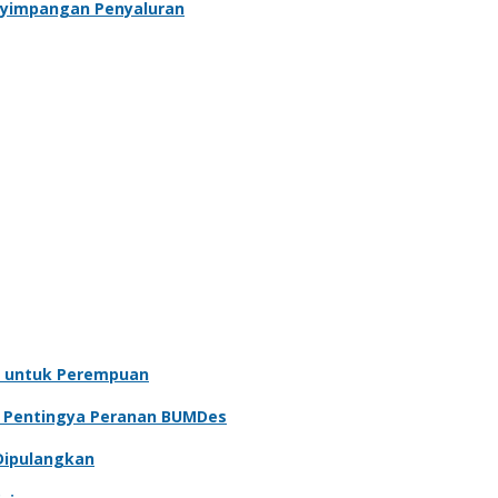
enyimpangan Penyaluran
 untuk Perempuan
n Pentingya Peranan BUMDes
Dipulangkan