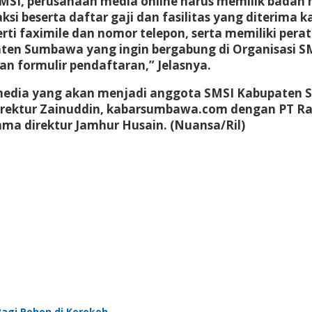
 SMSI, perusahaan media online harus memilik bada
daksi beserta daftar gaji dan fasilitas yang diteri
rti faximile dan nomor telepon, serta memiliki pera
ten Sumbawa yang ingin bergabung di Organisasi SM
n formulir pendaftaran,” Jelasnya.
media yang akan menjadi anggota SMSI Kabupaten S
ektur Zainuddin, kabarsumbawa.com dengan PT Ray
a direktur Jamhur Husain. (Nuansa/Ril)
agi Pohon di Kerekeh