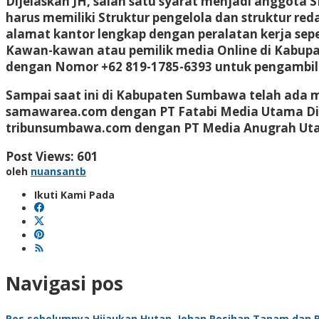
Dijelaskan JH, salah satu syarat menjadi anggota
harus memiliki Struktur pengelola dan struktur re
alamat kantor lengkap dengan peralatan kerja sepe
Kawan-kawan atau pemilik media Online di Kabupa
dengan Nomor +62 819-1785-6393 untuk pengambila
Sampai saat ini di Kabupaten Sumbawa telah ada 
samawarea.com dengan PT Fatabi Media Utama Dir
tribunsumbawa.com dengan PT Media Anugrah Utam
Post Views:
601
oleh
nuansantb
Ikuti Kami Pada
Navigasi pos
Pos sebelumnya
Hijaukan Hutan, Johan Rosihan Tanam dan B