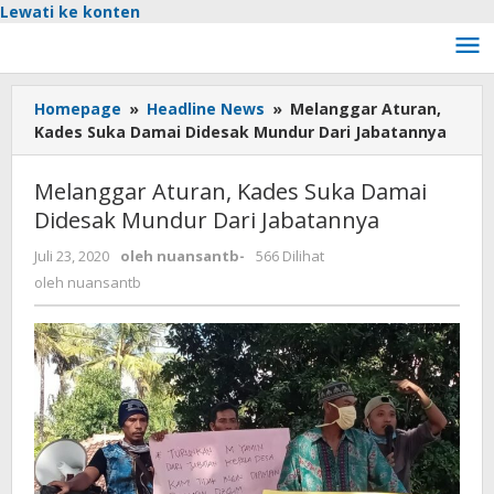
Lewati ke konten
Homepage
»
Headline News
»
Melanggar Aturan,
Kades Suka Damai Didesak Mundur Dari Jabatannya
Melanggar Aturan, Kades Suka Damai
Didesak Mundur Dari Jabatannya
Juli 23, 2020
oleh
nuansantb
-
566 Dilihat
oleh
nuansantb