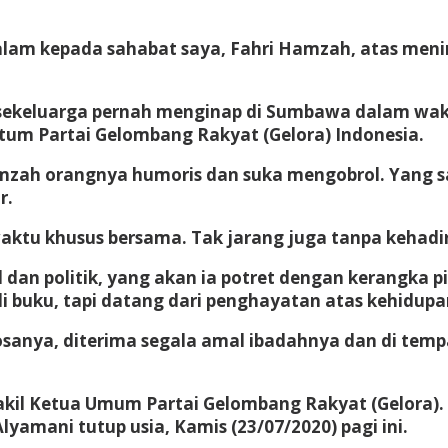
am kepada sahabat saya, Fahri Hamzah, atas menin
a sekeluarga pernah menginap di Sumbawa dalam w
tum Partai Gelombang Rakyat (Gelora) Indonesia.
zah orangnya humoris dan suka mengobrol. Yang say
r.
aktu khusus bersama. Tak jarang juga tanpa kehadir
 dan politik, yang akan ia potret dengan kerangka pi
i buku, tapi datang dari penghayatan atas kehidupan
nya, diterima segala amal ibadahnya dan di tempatk
akil Ketua Umum Partai Gelombang Rakyat (Gelora).
mani tutup usia, Kamis (23/07/2020) pagi ini.