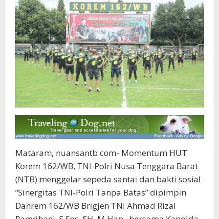
Mataram, nuansantb.com- Momentum HUT
Korem 162/WB, TNI-Polri Nusa Tenggara Barat
(NTB) menggelar sepeda santai dan bakti sosial
“Sinergitas TNI-Polri Tanpa Batas” dipimpin
Danrem 162/WB Brigjen TNI Ahmad Rizal
Ramdhani, S.Sos. SH. M.Han., bersama Kapolda