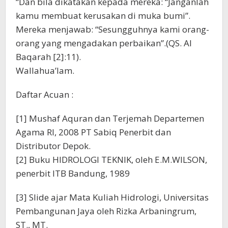
“Dan bila dikatakan kepada mereka: “Janganlah
kamu membuat kerusakan di muka bumi”.
Mereka menjawab: “Sesungguhnya kami orang-
orang yang mengadakan perbaikan”.(QS. Al
Baqarah [2]:11).
Wallahua’lam.
Daftar Acuan :
[1] Mushaf Aquran dan Terjemah Departemen
Agama RI, 2008 PT Sabiq Penerbit dan
Distributor Depok.
[2] Buku HIDROLOGI TEKNIK, oleh E.M.WILSON,
penerbit ITB Bandung, 1989
[3] Slide ajar Mata Kuliah Hidrologi, Universitas
Pembangunan Jaya oleh Rizka Arbaningrum,
ST., MT.