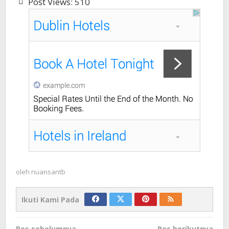
Post Views:
510
oleh
nuansantb
Ikuti Kami Pada
Navigasi
Pos sebelumnya
Pos berikutnya