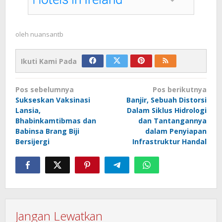
oleh
nuansantb
Ikuti Kami Pada
Navigasi
Pos sebelumnya
Pos berikutnya
pos
Sukseskan Vaksinasi
Banjir, Sebuah Distorsi
Lansia,
Dalam Siklus Hidrologi
Bhabinkamtibmas dan
dan Tantangannya
Babinsa Brang Biji
dalam Penyiapan
Bersijergi
Infrastruktur Handal
Jangan Lewatkan