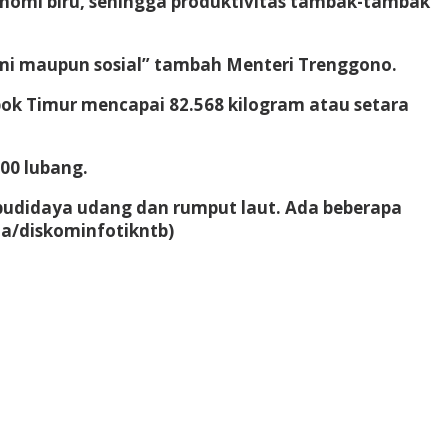
nomi biru, sehingga produktivitas tambak-tambak
mi maupun sosial” tambah Menteri Trenggono.
ok Timur mencapai 82.568 kilogram atau setara
00 lubang.
budidaya udang dan rumput laut. Ada beberapa
a/diskominfotikntb)