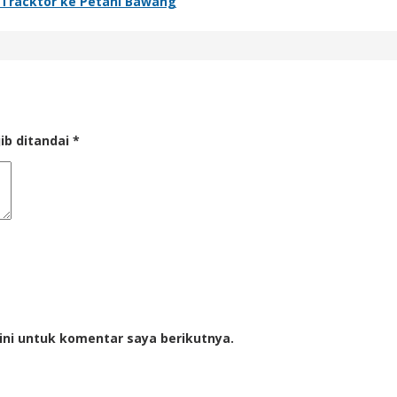
n Tracktor ke Petani Bawang
ib ditandai
*
ini untuk komentar saya berikutnya.