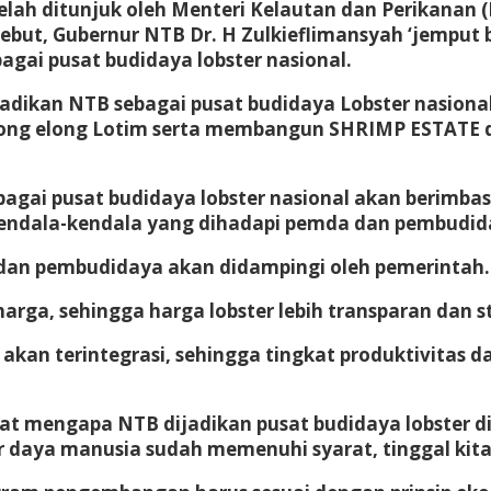
elah ditunjuk oleh Menteri Kelautan dan Perikanan 
sebut, Gubernur NTB Dr. H Zulkieflimansyah ‘jemput 
ai pusat budidaya lobster nasional.
ikan NTB sebagai pusat budidaya Lobster nasional.
elong elong Lotim serta membangun SHRIMP ESTATE d
agai pusat budidaya lobster nasional akan berimb
dala-kendala yang dihadapi pemda dan pembudidaya 
dan pembudidaya akan didampingi oleh pemerintah. 
rga, sehingga harga lobster lebih transparan dan st
 akan terintegrasi, sehingga tingkat produktivitas
at mengapa NTB dijadikan pusat budidaya lobster di
 daya manusia sudah memenuhi syarat, tinggal kita 