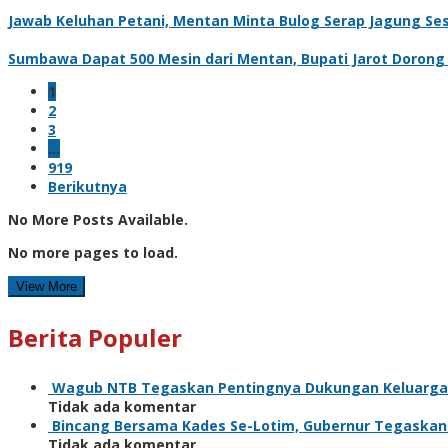
Jawab Keluhan Petani, Mentan Minta Bulog Serap Jagung Se
Sumbawa Dapat 500 Mesin dari Mentan, Bupati Jarot Dorong Hi
1
2
3
…
919
Berikutnya
No More Posts Available.
No more pages to load.
View More
Berita Populer
Wagub NTB Tegaskan Pentingnya Dukungan Keluarga
Tidak ada komentar
Bincang Bersama Kades Se-Lotim, Gubernur Tegaska
Tidak ada komentar