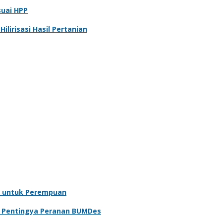
suai HPP
lirisasi Hasil Pertanian
 untuk Perempuan
n Pentingya Peranan BUMDes