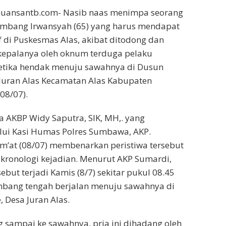
uansantb.com- Nasib naas menimpa seorang
mbang Irwansyah (65) yang harus mendapat
f di Puskesmas Alas, akibat ditodong dan
 kepalanya oleh oknum terduga pelaku
) ketika hendak menuju sawahnya di Dusun
Juran Alas Kecamatan Alas Kabupaten
08/07).
 AKBP Widy Saputra, SIK, MH,. yang
lui Kasi Humas Polres Sumbawa, AKP.
Jum’at (08/07) membenarkan peristiwa tersebut
ronologi kejadian. Menurut AKP Sumardi,
but terjadi Kamis (8/7) sekitar pukul 08.45
ambang tengah berjalan menuju sawahnya di
 Desa Juran Alas.
sampai ke sawahnya, pria ini dihadang oleh