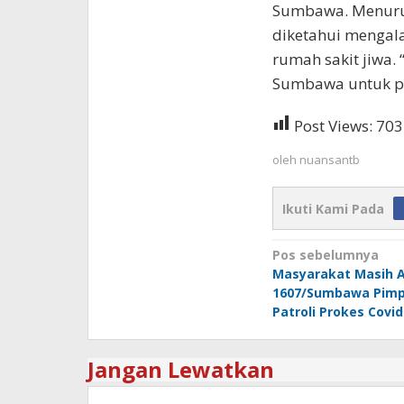
Sumbawa. Menurut 
diketahui mengal
rumah sakit jiwa. 
Sumbawa untuk pr
Post Views:
703
oleh
nuansantb
Ikuti Kami Pada
Navigasi
Pos sebelumnya
Masyarakat Masih A
pos
1607/Sumbawa Pimp
Patroli Prokes Covid
Jangan Lewatkan