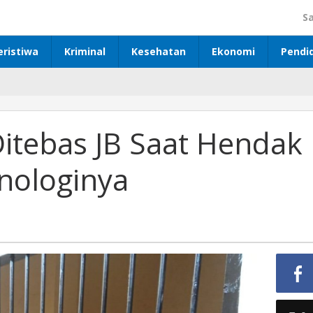
S
eristiwa
Kriminal
Kesehatan
Ekonomi
Pendi
itebas JB Saat Hendak
nologinya