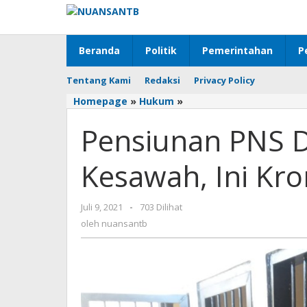
Lewati
ke
konten
Beranda
Politik
Pemerintahan
P
Tentang Kami
Redaksi
Privacy Policy
Homepage
»
Hukum
»
Pensiunan
PNS
Pensiunan PNS D
Ditebas
JB
Saat
Kesawah, Ini Kro
Hendak
Kesawah,
Ini
Juli 9, 2021
oleh
-
703 Dilihat
Kronologinya
nuansantb
oleh
nuansantb