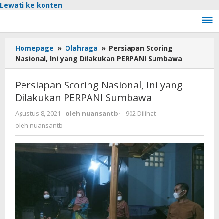
Lewati ke konten
Homepage
»
Olahraga
»
Persiapan Scoring
Nasional, Ini yang Dilakukan PERPANI Sumbawa
Persiapan Scoring Nasional, Ini yang
Dilakukan PERPANI Sumbawa
Agustus 8, 2021
oleh
nuansantb
-
902 Dilihat
oleh
nuansantb