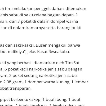
elah tim melakukan penggeledahan, ditemukan
jenis sabu di saku celana bagian depan, 3
mari, dan 3 poket di dalam dompet warna
akan di dalam kamarnya serta barang bukti
as dan saksi-saksi, Buser mengakui bahwa
but miliknya”, jelas Kasat Resnakoba.
ti yang berhasil diamankan oleh Tim Sat
, 6 poket kecil narkotika jenis sabu dengan
ram, 2 poket sedang narkotika jenis sabu
o 2,08 gram, 1 dompet warna kuning, 1 lembar
p obat transparan.
ipet berbentuk skop, 1 buah bong, 1 buah
 sumbu, 2 buah korek gas, 1 lembar tisu yang