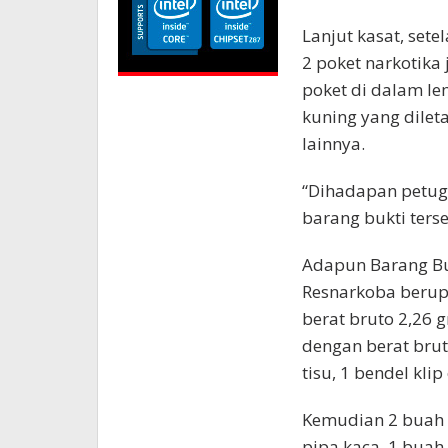
Lanjut kasat, set
2 poket narkotika 
poket di dalam le
kuning yang dilet
lainnya.
“Dihadapan petug
barang bukti terse
Adapun Barang Buk
Resnarkoba berupa
berat bruto 2,26 g
dengan berat brut
tisu, 1 bendel kli
Kemudian 2 buah p
pipa kaca, 1 buah