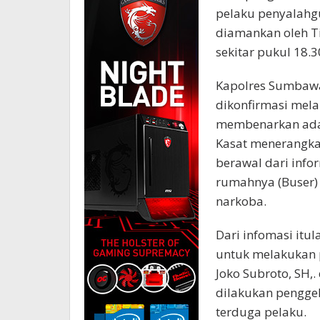
pelaku penyalahgu
diamankan oleh T
sekitar pukul 18.
Kapolres Sumbawa
dikonfirmasi melal
membenarkan adan
Kasat menerangka
berawal dari inf
rumahnya (Buser) 
narkoba.
Dari infomasi itu
untuk melakukan p
Joko Subroto, SH,
dilakukan pengge
terduga pelaku.