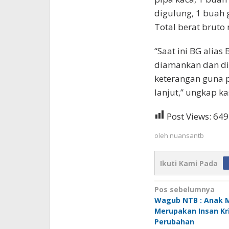
digulung, 1 buah 
Total berat bruto 
“Saat ini BG alias
diamankan dan di
keterangan guna p
lanjut,” ungkap ka
Post Views:
649
oleh
nuansantb
Ikuti Kami Pada
Navigasi
Pos sebelumnya
Wagub NTB : Anak 
pos
Merupakan Insan Kr
Perubahan