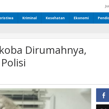
Ju
eristiwa
Kriminal
Kesehatan
Ekonomi
Pendi
rkoba Dirumahnya,
Polisi