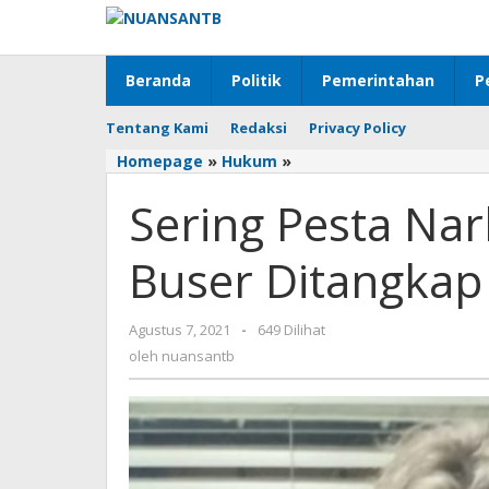
Lewati
ke
konten
Beranda
Politik
Pemerintahan
P
Tentang Kami
Redaksi
Privacy Policy
Homepage
»
Hukum
»
Sering
Pesta
Sering Pesta Na
Narkoba
Dirumahnya,
Buser
Buser Ditangkap 
Ditangkap
Polisi
Agustus 7, 2021
oleh
-
649 Dilihat
nuansantb
oleh
nuansantb