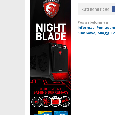
Ikuti Kami Pada
Navigasi
Pos sebelumnya
Informasi Pemadam
pos
Sumbawa, Minggu 2