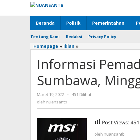
Lewati
ke
konten
Beranda
Politik
Pemerintahan
P
Tentang Kami
Redaksi
Privacy Policy
Homepage
»
Iklan
»
Informasi
Pemadaman
Informasi Pema
PLN
UP3
Sumbawa,
Sumbawa, Mingg
Minggu
20
Maret
Maret 19, 2022
oleh
-
451 Dilihat
2022
nuansantb
oleh
nuansantb
Post Views:
451
oleh
nuansantb