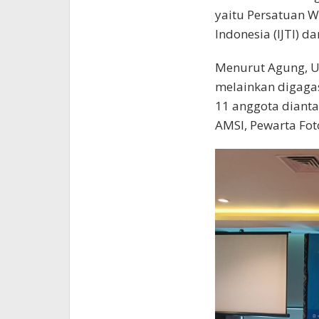
yaitu Persatuan Wa
Indonesia (IJTI) da
Menurut Agung, U
melainkan digagas
11 anggota diantara
AMSI, Pewarta Foto