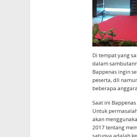
Di tempat yang sa
dalam sambutann
Bappenas ingin se
peserta, dll namu
beberapa anggara
Saat ini Bappenas
Untuk permasalaha
akan menggunakan
2017 tentang mem
satunya adalah ke