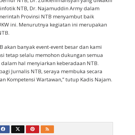
bernur NTB, Dr. Zulkieflimansyah yang diwakili
minfotik NTB, Dr. Najamuddin Army dalam
erintah Provinsi NTB menyambut baik
UKW ini. Menurutnya kegiatan ini merupakan
NTB.
NTB akan banyak event-event besar dan kami
nsi tetap selalu memohon dukungan semua
 dalam hal menyiarkan keberadaan NTB.
bagi Jurnalis NTB, seraya membuka secara
ian Kompetensi Wartawan,’’ tutup Kadis Najam.