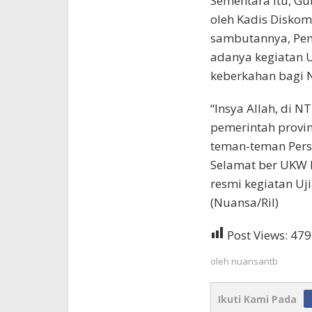
Sementara Itu, Gu
oleh Kadis Disko
sambutannya, Pem
adanya kegiatan 
keberkahan bagi 
“Insya Allah, di 
pemerintah provi
teman-teman Pers
Selamat ber UKW 
resmi kegiatan Uj
(Nuansa/Ril)
Post Views:
479
oleh
nuansantb
Ikuti Kami Pada