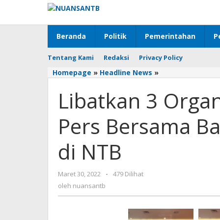
Lewati
ke
konten
Beranda
Politik
Pemerintahan
P
Tentang Kami
Redaksi
Privacy Policy
Homepage
»
Headline News
»
Libatkan
3
Libatkan 3 Organ
Organisasi
Besar,
Dewan
Pers Bersama Ba
Pers
Bersama
di NTB
Bappenas
RI
Gelar
Maret 30, 2022
oleh
-
479 Dilihat
UKW
nuansantb
oleh
nuansantb
di
NTB