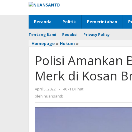
Lewati
ke
konten
Beranda
Politik
Pemerintahan
P
Tentang Kami
Redaksi
Privacy Policy
Homepage
»
Hukum
»
Polisi
Amankan
Polisi Amankan 
Barang
Haram
Berbagai
Merk di Kosan Br
Merk
di
Kosan
April 5, 2022
oleh
-
4071 Dilihat
Brang
nuansantb
oleh
nuansantb
Biji