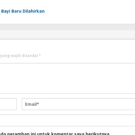
Bayi Baru Dilahirkan
 yang wajib ditandai
*
ada peramban ini untuk komentar saya berikutnya.