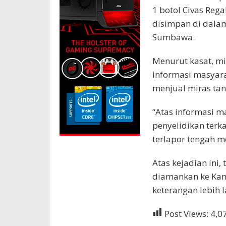
1 botol Civas Rega
disimpan di dalam
Sumbawa.
Menurut kasat, m
informasi masyara
menjual miras tanp
“Atas informasi 
penyelidikan terka
terlapor tengah m
Atas kejadian ini
diamankan ke Kan
keterangan lebih l
Post Views:
4,0