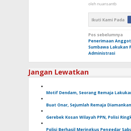
oleh
nuansantb
Ikuti Kami Pada
Navigasi
Pos sebelumnya
Penerimaan Anggota 
pos
Sumbawa Lakukan 
Administrasi
Jangan Lewatkan
Motif Dendam, Seorang Remaja Lakuk
Buat Onar, Sejumlah Remaja Diamankan 
Gerebek Kosan Wilayah PPN, Polisi Rin
Polisi Berhasil Meringkus Pengedar Sab