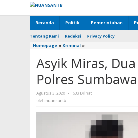
Lewati
ke
konten
Beranda
Politik
Pemerintahan
P
Tentang Kami
Redaksi
Privacy Policy
Homepage
»
Kriminal
»
Asyik
Miras,
Asyik Miras, Du
Dua
Remaja
Diamankan
Polres Sumbawa
ke
Polres
Sumbawa
Agustus 3, 2020
oleh
-
633 Dilihat
nuansantb
oleh
nuansantb