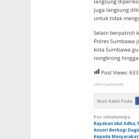
langsung diperiks
juga langsung di
untuk tidak meng
Selain berpatroli
Polres Sumbawa ju
kota Sumbawa gu
nongkrong hingga
Post Views:
633
oleh
nuansantb
Ikuti Kami Pada
Navigasi
Pos sebelumnya
Rayakan Idul Adha
pos
Ansori Berbagi Dag
Kepada Masyarakat