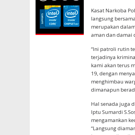
Kasat Narkoba Po
langsung bersama 
merupakan dalam 
aman dan damai d
“Ini patroli ruti
terjadinya krimin
kami akan terus 
19, dengan menya
menghimbau warga
dimanapun berada t
Hal senada juga
Iptu Sumardi S.So
mengamankan kedu
“Langsung diaman