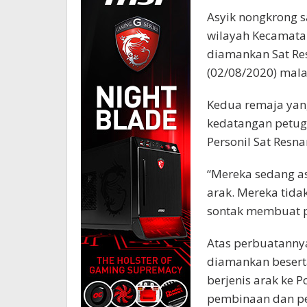
Asyik nongkrong 
wilayah Kecamat
diamankan Sat Re
(02/08/2020) mal
Kedua remaja yang
kedatangan petuga
Personil Sat Res
“Mereka sedang a
arak. Mereka tid
sontak membuat pa
Atas perbuatanny
diamankan besert
berjenis arak ke
pembinaan dan pem